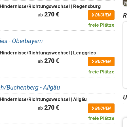
r Hindernisse/Richtungswechsel | Regensburg
270 €
R
ab
BUCHEN
freie Plätze
es - Oberbayern
 Hindernisse/Richtungswechsel | Lenggries
270 €
ab
BUCHEN
freie Plätze
h/Buchenberg - Allgäu
U
 Hindernisse/Richtungswechsel | Allgäu
270 €
ab
BUCHEN
freie Plätze