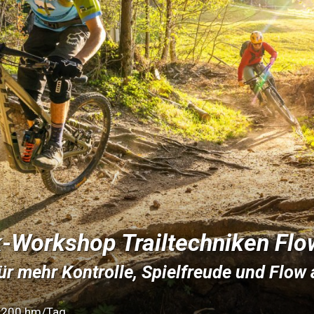
-Workshop Trailtechniken Flo
ür mehr Kontrolle, Spielfreude und Flow 
200 hm/Tag