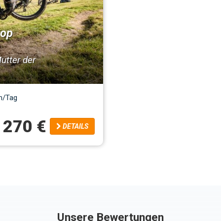
hop
utter der
m/Tag
270 €
DETAILS
Unsere Bewertungen