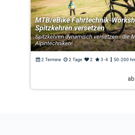
MTB/eBike Fahrtechnik-Works
Spitzkehren versetzen
Spitzkehren dynamisch versetzen - die M
Alpintechniken!
2 Termine
2 Tage
2
3-4
50-200 h
ab