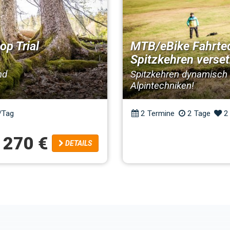
p Trial
MTB/eBike Fahrte
Spitzkehren verse
nd
Spitzkehren dynamisch v
Alpintechniken!
/Tag
2 Termine
2 Tage
2
270 €
DETAILS