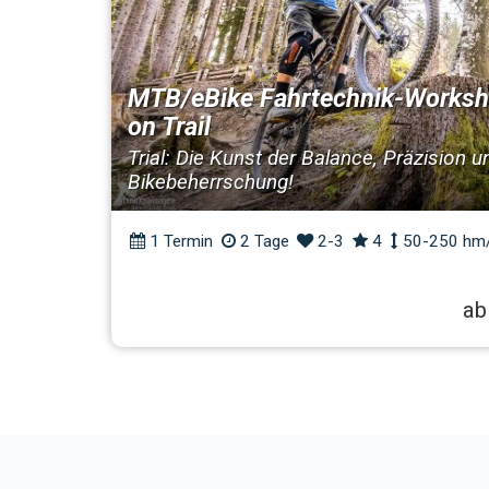
MTB/eBike Fahrtechnik-Worksho
on Trail
Trial: Die Kunst der Balance, Präzision u
Bikebeherrschung!
1 Termin
2 Tage
2-3
4
50-250 hm
ab