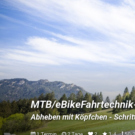
MTB/eBikeFahrtechnik
Abheben mit Köpfchen - Schrit
1 Termin
2 Tage
2
3-4
50-2