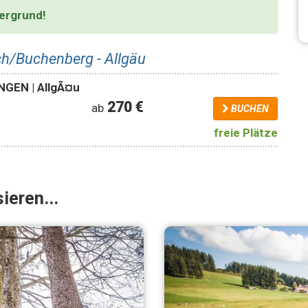
dergrund!
h/Buchenberg - Allgäu
NGEN | AllgÃ¤u
270 €
ab
BUCHEN
freie Plätze
ieren...