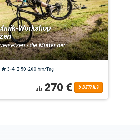
chnik-Workshop
tzen
ersetzen - die Mutter der
3-4
50-200 hm/Tag
270 €
DETAILS
ab