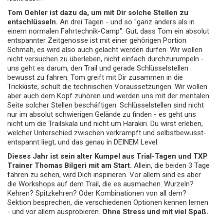
Tom Oehler ist dazu da, um mit Dir solche Stellen zu
entschlüsseln.
An drei Tagen - und so "ganz anders als in
einem normalen Fahrtechnik-Camp". Gut, dass Tom ein absolut
entspannter Zeitgenosse ist mit einer gehörigen Portion
Schmäh, es wird also auch gelacht werden dürfen. Wir wollen
nicht versuchen zu überleben, nicht einfach durchzurumpeln -
uns geht es darum, den Trail und gerade Schlüsselstellen
bewusst zu fahren. Tom greift mit Dir zusammen in die
Trickkiste, schult die technischen Voraussetzungen. Wir wollen
aber auch dem Kopf zuhören und werden uns mit der mentalen
Seite solcher Stellen beschäftigen. Schlüsselstellen sind nicht
nur im absolut schwierigen Gelände zu finden - es geht uns
nicht um die Trailskala und nicht um Harakiri. Du wirst erleben,
welcher Unterschied zwischen verkrampft und selbstbewusst-
entspannt liegt, und das genau in DEINEM Level.
Dieses Jahr ist sein alter Kumpel aus Trial-Tagen und TXP
Trainer Thomas Bilgeri mit am Start.
Allein, die beiden 3 Tage
fahren zu sehen, wird Dich inspirieren. Vor allem sind es aber
die Workshops auf dem Trail, die es ausmachen. Wurzeln?
Kehren? Spitzkehren? Oder Kombinationen von all dem?
Sektion besprechen, die verschiedenen Optionen kennen lernen
- und vor allem ausprobieren.
Ohne Stress und mit viel Spaß.