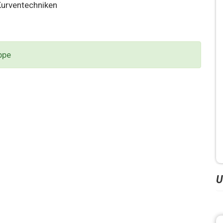
Kurventechniken
ppe
U