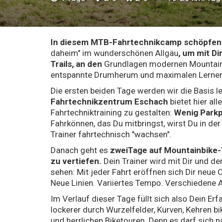
In diesem MTB-Fahrtechnikcamp schöpfen w
daheim" im wunderschönen Allgäu
, um mit Di
Trails, an den
Grundlagen modernen Mountain
entspannte Drumherum und maximalen Lernerfol
Die ersten beiden Tage werden wir die Basis l
Fahrtechnikzentrum Eschach
bietet hier all
Fahrtechniktraining zu gestalten:
Wenig Parkpl
Fahrkönnen, das Du mitbringst, wirst Du in d
Trainer fahrtechnisch "wachsen".
Danach geht es
zweiTage auf Mountainbike-
zu vertiefen.
Dein Trainer wird mit Dir und d
sehen: Mit jeder Fahrt eröffnen sich Dir neue 
Neue Linien. Variiertes Tempo. Verschiedene 
Im Verlauf dieser Tage füllt sich also Dein E
lockerer durch Wurzelfelder, Kurven, Kehren bi
und herrlichen Biketouren. Denn es darf sich n