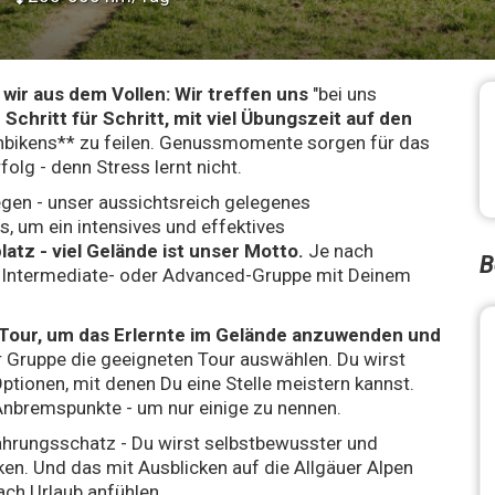
ir aus dem Vollen: Wir treffen uns
"bei uns
r Schritt für Schritt, mit viel Übungszeit auf den
bikens** zu feilen. Genussmomente sorgen für das
g - denn Stress lernt nicht.
egen - unser aussichtsreich gelegenes
es, um ein intensives und effektives
atz - viel Gelände ist unser Motto.
Je nach
B
er Intermediate- oder Advanced-Gruppe mit Deinem
Tour, um das Erlernte im Gelände anzuwenden und
er Gruppe die geeigneten Tour auswählen. Du wirst
Optionen, mit denen Du eine Stelle meistern kannst.
Anbremspunkte - um nur einige zu nennen.
rfahrungsschatz - Du wirst selbstbewusster und
ken. Und das mit Ausblicken auf die Allgäuer Alpen
ach Urlaub anfühlen...