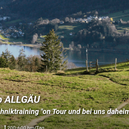
p ALLGÄU
niktraining "on Tour und bei uns daheim
200-600 hm/Tag