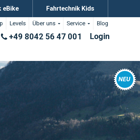
k eBike
Fahrtechnik Kids
p
Levels
Über uns
Service
Blog
Login
+49 8042 56 47 001
NEU