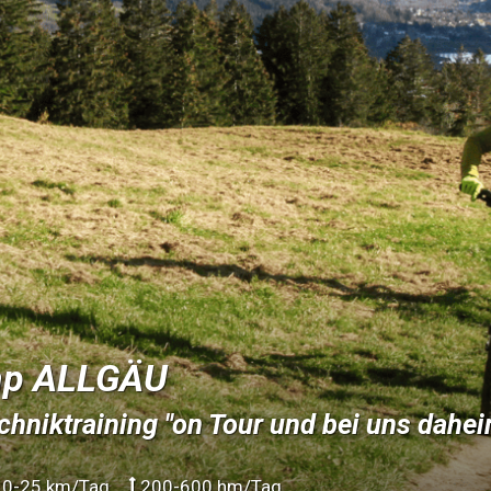
mp ALLGÄU
chniktraining "on Tour und bei uns dahei
0-25 km/Tag
200-600 hm/Tag