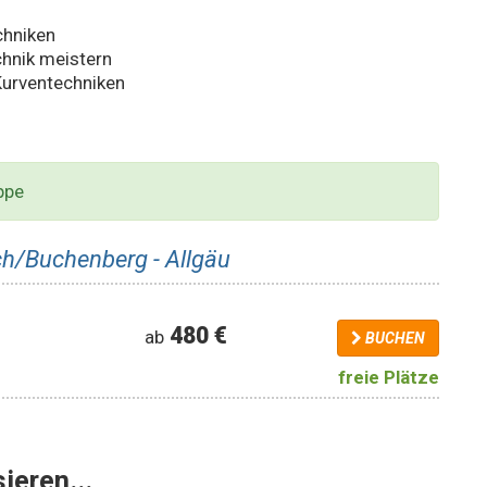
chniken
chnik meistern
Kurventechniken
ppe
h/Buchenberg - Allgäu
480 €
ab
BUCHEN
freie Plätze
ieren...