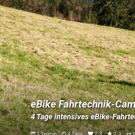
eBike Fahrtechnik-Ca
4 Tage intensives eBike-Fahrte
1 Termin
4 Tage
2-3
2-3
1