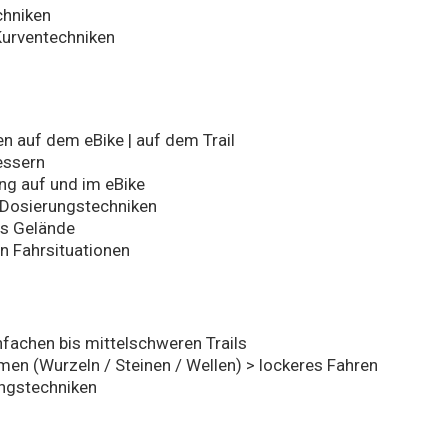
chniken
Kurventechniken
n auf dem eBike | auf dem Trail
essern
ng auf und im eBike
d Dosierungstechniken
es Gelände
n Fahrsituationen
nfachen bis mittelschweren Trails
en (Wurzeln / Steinen / Wellen) > lockeres Fahren
ngstechniken