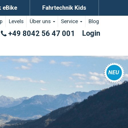
k eBike
Fahrtechnik Kids
p
Levels
Über uns
Service
Blog
Login
+49 8042 56 47 001
NEU