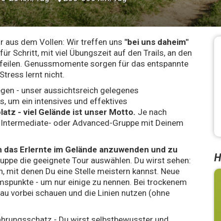
r aus dem Vollen: Wir treffen uns
"bei uns daheim"
 für Schritt, mit viel Übungszeit auf den Trails, an den
feilen. Genussmomente sorgen für das entspannte
ress lernt nicht.
egen - unser aussichtsreich gelegenes
es, um ein intensives und effektives
atz - viel Gelände ist unser Motto.
Je nach
er Intermediate- oder Advanced-Gruppe mit Deinem
um das Erlernte im Gelände anzuwenden und zu
H
ruppe die geeignete Tour auswählen. Du wirst sehen:
n, mit denen Du eine Stelle meistern kannst. Neue
mspunkte - um nur einige zu nennen. Bei trockenem
au vorbei schauen und die Linien nutzen (ohne
rfahrungsschatz - Du wirst selbstbewusster und