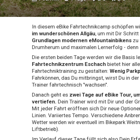
In diesem eBike Fahrtechnikcamp schöpfen wi
im wunderschönen Allgäu
, um mit Dir Schritt
Grundlagen modernen eMountainbikens
zu 
Drumherum und maximalen Lernerfolg - denn St
Die ersten beiden Tage werden wir die Basis l
Fahrtechnikzentrum Eschach
bietet hier all
Fahrtechniktraining zu gestalten:
Wenig Parkpl
Fahrkönnen, das Du mitbringst, wirst Du in d
Trainer fahrtechnisch "wachsen".
Danach geht es
zwei Tage auf eBike Tour, 
vertiefen.
Dein Trainer wird mit Dir und der G
Mit jeder Fahrt eröffnen sich Dir neue Optione
Linien. Variiertes Tempo. Verschiedene Anbre
Wetter werden wir eventuell im Bikepark Weitn
Liftbetrieb).
Im Verlauf dieser Tage füllt sich also Dein E