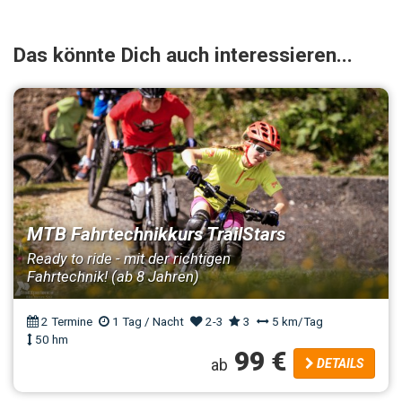
Das könnte Dich auch interessieren...
MTB Fahrtechnikkurs TrailStars
Ready to ride - mit der richtigen
Fahrtechnik! (ab 8 Jahren)
2 Termine
1 Tag / Nacht
2-3
3
5 km/Tag
50 hm
99 €
ab
DETAILS