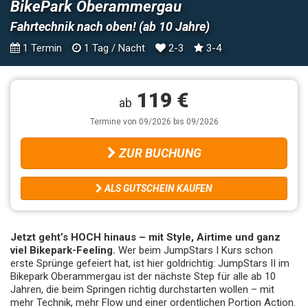
BikePark Oberammergau
Fahrtechnik nach oben! (ab 10 Jahre)
1 Termin
1 Tag / Nacht
2-3
3-4
119 €
ab
Termine von 09/2026 bis 09/2026
ZUR BUCHUNG
ALS GUTSCHEIN KAUFEN
Jetzt geht’s HOCH hinaus – mit Style, Airtime und ganz
viel Bikepark-Feeling.
Wer beim JumpStars I Kurs schon
erste Sprünge gefeiert hat, ist hier goldrichtig: JumpStars II im
Bikepark Oberammergau ist der nächste Step für alle ab 10
Jahren, die beim Springen richtig durchstarten wollen – mit
mehr Technik, mehr Flow und einer ordentlichen Portion Action.