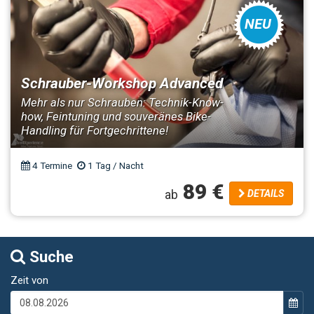
NEU
Schrauber-Workshop Advanced
Mehr als nur Schrauben: Technik-Know-
how, Feintuning und souveränes Bike-
Handling für Fortgechrittene!
4 Termine
1 Tag / Nacht
89 €
ab
DETAILS
Suche
Zeit von