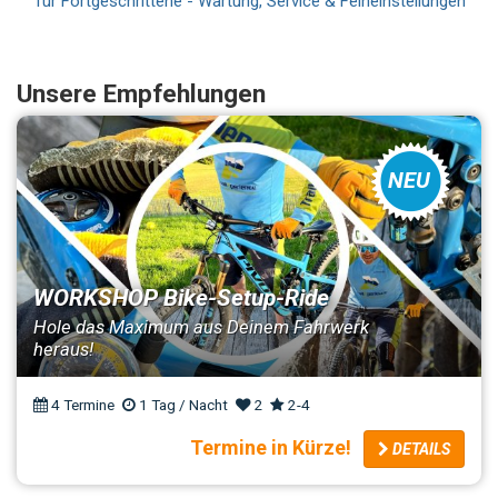
für Fortgeschrittene - Wartung, Service & Feineinstellungen
Unsere Empfehlungen
NEU
WORKSHOP Bike-Setup-Ride
Hole das Maximum aus Deinem Fahrwerk
heraus!
4 Termine
1 Tag / Nacht
2
2-4
Termine in Kürze!
DETAILS