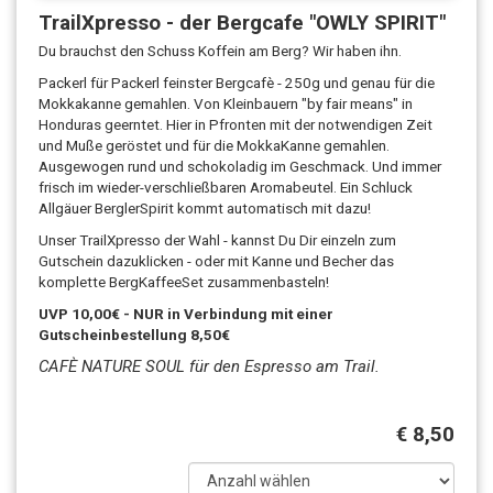
TrailXpresso - der Bergcafe "OWLY SPIRIT"
Du brauchst den Schuss Koffein am Berg? Wir haben ihn.
Packerl für Packerl feinster Bergcafè - 250g und genau für die
Mokkakanne gemahlen. Von Kleinbauern "by fair means" in
Honduras geerntet. Hier in Pfronten mit der notwendigen Zeit
und Muße geröstet und für die MokkaKanne gemahlen.
Ausgewogen rund und schokoladig im Geschmack. Und immer
frisch im wieder-verschließbaren Aromabeutel. Ein Schluck
Allgäuer BerglerSpirit kommt automatisch mit dazu!
Unser TrailXpresso der Wahl - kannst Du Dir einzeln zum
Gutschein dazuklicken - oder mit Kanne und Becher das
komplette BergKaffeeSet zusammenbasteln!
UVP 10,00€ - NUR in Verbindung mit einer
Gutscheinbestellung 8,50€
CAFÈ NATURE SOUL für den Espresso am Trail.
€ 8,50