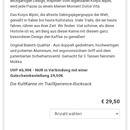
einzigartigen Design, inspiriert vom legendären Korps Alpini,
wird jede Pause zu einem kleinen Moment Dolce Vita.
Das Korps Alpini, die älteste Gebirgsjägergruppe der Welt,
genießt in Italien bis heute Kultstatus. Viele Trails, die wir heute
fahren, rühren aus ihrer Zeit. Wir finden: Viel schöner, als diese
Historie ist es, am Berg aus dieser Kanne mit diesem ganz
besonderen Design den Kaffee zu genießen!
Original Bialetti-Qualität - Aus doppelt gedrehtem, hochwertigen
und polierten Aluminium, mit ergonomischem Griff und dem
patentierten Sicherheitsventil. Gemacht für 3 Tassen feinstem
Mokka.
UVP 46,90€ - NUR in Verbindung mit einer
Gutscheinbestellung 29,50€.
Die KultKanne im TrailXperience-Rucksack.
€ 29,50