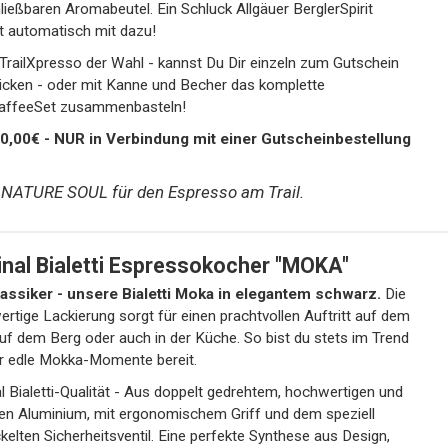
ließbaren Aromabeutel. Ein Schluck Allgäuer BerglerSpirit
 automatisch mit dazu!
esso der Wahl - kannst Du Dir einzeln zum Gutschein
 und Becher das komplette
affeeSet zusammenbasteln!
0,00€ - NUR in Verbindung mit einer Gutscheinbestellung
NATURE SOUL für den Espresso am Trail.
inal Bialetti Espressokocher "MOKA"
lassiker - unsere Bialetti Moka in elegantem schwarz.
Die
rtige Lackierung sorgt für einen prachtvollen Auftritt auf dem
 auf dem Berg oder auch in der Küche. So bist du stets im Trend
r edle Mokka-Momente bereit.
al Bialetti-Qualität - Aus doppelt gedrehtem, hochwertigen und
ten Aluminium, mit ergonomischem Griff und dem speziell
kelten Sicherheitsventil. Eine perfekte Synthese aus Design,