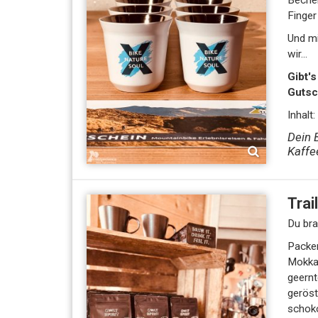
Becher
Finger 
Und mi
wir...
Gibt's so nur be
Gutsc
Inhalt
Dein 
Kaffe
Du bra
Packerl fü
Mokkak
geernt
gerös
schoko