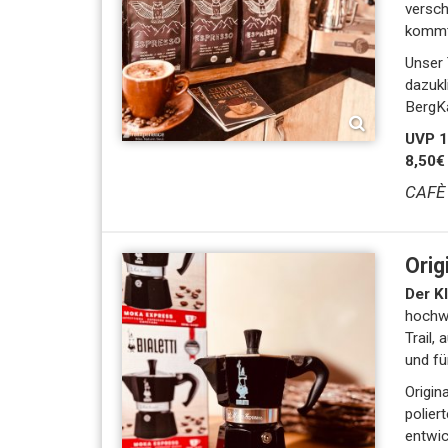
versch
kommt
Unser TrailXpr
dazuklicken - oder mit Kanne
BergK
UVP 1
8,50€
CAFÈ 
Orig
Der K
hochwe
Trail,
und fü
Origin
polier
entwic