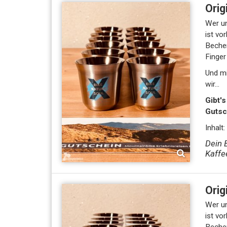
Orig
Wer un
ist vorbei - daher haben wir jetzt unsere BI
Becher
Finger 
Und mi
wir...
Gibt'
Gutsc
Inhalt
Dein 
Kaffe
Orig
Wer un
ist vo