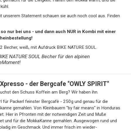
, gemacht für die Ewigkeit. Halten den Mokka warm, und die
kühl.
t unserem Statement schauen sie auch noch cool aus. Finden
i uns - und dann auch NUR in Kombi mit einer
heinbestellung!
: 2 Becher, weiß, mit Aufdruck BIKE NATURE SOUL.
BIKE NATURE SOUL Becher für den alpinen
eMoment!
TrailXpresso - der Bergcafe "OWLY SPIRIT"
uchst den Schuss Koffein am Berg? Wir haben ihn.
r Packerl feinster Bergcafè - 250g und genau für die
anne gemahlen. Von Kleinbauern "by fair means" in Honduras
et. Hier in Pfronten mit der notwendigen Zeit und Muße
tet und für die MokkaKanne gemahlen. Ausgewogen rund und
ladig im Geschmack. Und immer frisch im wieder-