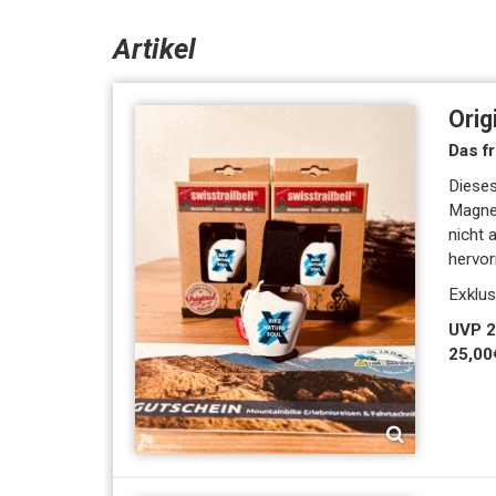
Artikel
Orig
Das f
Dieses
Magnet
nicht 
hervor
Exklus
UVP 28,00€ - NUR in Verbindung
25,00