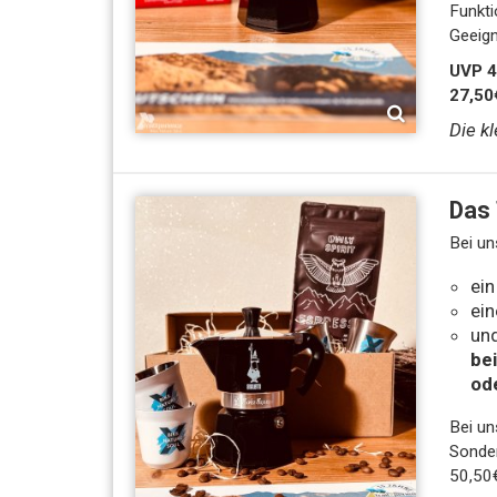
Funkti
Geeign
UVP 4
27,50
Die k
Das 
Bei un
ein
ein
un
be
od
Bei un
Sonder
50,50€