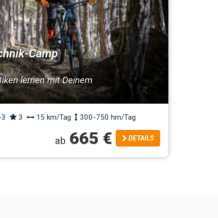
chnik-Camp
Biken lernen mit Deinem
-3
3
15 km/Tag
300-750 hm/Tag
665 €
DETAILS
ab