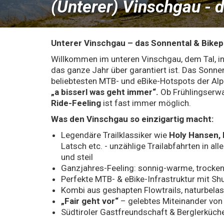
(Unterer) Vinschgau - 
Unterer Vinschgau – das Sonnental & Bikep
Willkommen im unteren Vinschgau, dem Tal, in
das ganze Jahr über garantiert ist. Das Sonnen
beliebtesten MTB- und eBike-Hotspots der Al
„a bisserl was geht immer“.
Ob Frühlingserwa
Ride-Feeling
ist fast immer möglich.
Was den Vinschgau so einzigartig macht:
Legendäre Trailklassiker wie
Holy Hansen, Fl
Latsch etc. - unzählige Trailabfahrten in al
und steil
Ganzjahres-Feeling: sonnig-warme, trocken
Perfekte MTB- & eBike-Infrastruktur mit Shu
Kombi aus geshapten Flowtrails, naturbela
„Fair geht vor“
– gelebtes Miteinander von
Südtiroler Gastfreundschaft & Berglerküche,