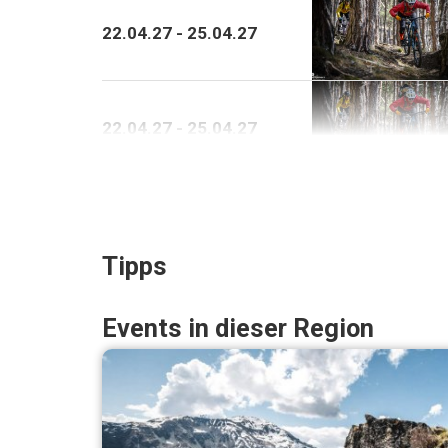
22
.
04
.
27
-
25
.
04
.
27
22
.
04
.
27
-
25
.
04
.
27
Tipps
Events in dieser Region