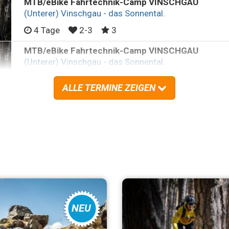
MTB/eBike Fahrtechnik-Camp VINSCHGAU
(Unterer) Vinschgau - das Sonnental.
4 Tage
2-3
3
MTB/eBike Fahrtechnik-Camp VINSCHGAU
(Unterer) Vinschgau - das Sonnental.
4 Tage
2-3
3
ALLE TERMINE ZEIGEN
NEU