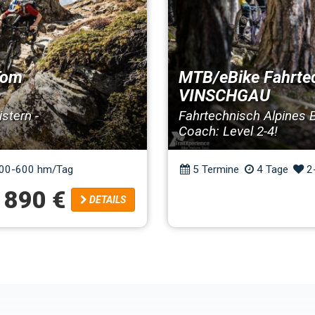
Tom
MTB/eBike Fahrte
VINSCHGAU
stern -
Fahrtechnisch Alpines 
Coach: Level 2-4!
00-600 hm/Tag
5 Termine
4 Tage
2
890 €
DETAILS