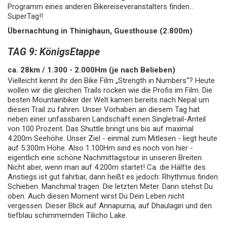
Programm eines anderen Bikereiseveranstalters finden...
SuperTag!!
Übernachtung in Thinighaun, Guesthouse (2.800m)
TAG 9: KönigsEtappe
ca. 28km / 1.300 - 2.000Hm (je nach Belieben)
Vielleicht kennt ihr den Bike Film „Strength in Numbers“? Heute
wollen wir die gleichen Trails rocken wie die Profis im Film. Die
besten Mountainbiker der Welt kamen bereits nach Nepal um
diesen Trail zu fahren. Unser Vorhaben an diesem Tag hat
neben einer unfassbaren Landschaft einen Singletrail-Anteil
von 100 Prozent. Das Shuttle bringt uns bis auf maximal
4.200m Seehöhe. Unser Ziel - einmal zum Mitlesen - liegt heute
auf 5.300m Höhe. Also 1.100Hm sind es noch von hier -
eigentlich eine schöne Nachmittagstour in unseren Breiten.
Nicht aber, wenn man auf 4.200m startet! Ca. die Hälfte des
Anstiegs ist gut fahrbar, dann heißt es jedoch: Rhythmus finden.
Schieben. Manchmal tragen. Die letzten Meter. Dann stehst Du
oben. Auch diesen Moment wirst Du Dein Leben nicht
vergessen. Dieser Blick auf Annapurna, auf Dhaulagiri und den
tiefblau schimmernden Tilicho Lake.