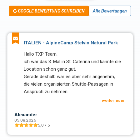
GOOGLE BEWERTUNG SCHREIBEN
Alle Bewertungen
neCamp Stelvio Natural Park
MTB Fahrtechnikkur
Vielen Dank für das 
l in St. Caterina und kannte die
Mein Sohn Johannes 
ganz gut.
begeistert und hat wir
war es aber sehr angenehm,
gemacht! Er war zud
isierten Shuttle-Passagen in
auch schon im Bikepa
hmen
...
weiterlesen
Steffi Nemecek-Riesch
03.08.2026
5,0 / 5