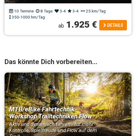
10 Termine
8 Tage
3-4
3-4
25 km/Tag
350-1000 hm/Tag
1.925 €
ab
DETAILS
Das könnte Dich vorbereiten...
MTB/eBike Fahrtechnik-
Workshop Trailtechniken Flow
Aktiv und dynamisch fahren - für mehr
Kontrolle, Spielfreude und Flow auf dem