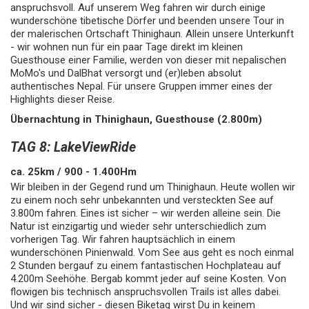
anspruchsvoll. Auf unserem Weg fahren wir durch einige
wunderschöne tibetische Dörfer und beenden unsere Tour in
der malerischen Ortschaft Thinighaun. Allein unsere Unterkunft
- wir wohnen nun für ein paar Tage direkt im kleinen
Guesthouse einer Familie, werden von dieser mit nepalischen
MoMo's und DalBhat versorgt und (er)leben absolut
authentisches Nepal. Für unsere Gruppen immer eines der
Highlights dieser Reise.
Übernachtung in Thinighaun, Guesthouse (2.800m)
TAG 8: LakeViewRide
ca. 25km / 900 - 1.400Hm
Wir bleiben in der Gegend rund um Thinighaun. Heute wollen wir
zu einem noch sehr unbekannten und versteckten See auf
3.800m fahren. Eines ist sicher – wir werden alleine sein. Die
Natur ist einzigartig und wieder sehr unterschiedlich zum
vorherigen Tag. Wir fahren hauptsächlich in einem
wunderschönen Pinienwald. Vom See aus geht es noch einmal
2 Stunden bergauf zu einem fantastischen Hochplateau auf
4.200m Seehöhe. Bergab kommt jeder auf seine Kosten. Von
flowigen bis technisch anspruchsvollen Trails ist alles dabei.
Und wir sind sicher - diesen Biketag wirst Du in keinem