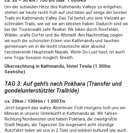
ca. 30 – 50 km / 700 bis max. 1.000Hm
Um der schwülen Hitze des Kathmandu Valleys zu entgehen,
stehen wir heute recht früh auf und biken auf einige der besten
Trails im Kathmandu Valley. Das Tal bietet uns eine Vielzahl an
schmalen Trails, wie wir sie am liebsten haben. Dadurch sind wir
bei der Tourenwahl sehr flexibel. Wir biken durch Reisfelder,
Wälder, uralte Dörfer und die Altstadt. Am Nachmittag zeigen
wir euch die schönsten Ecken von Kathmandu und tauchen
gemeinsam ein in die leicht chaotische aber absolut
faszinierende Hauptstadt Nepals. Wenn Du Lust hast, ist auch
eine Yoga-Session möglich. Breath....
Übernachtung in Kathmandu, Hotel Timila (1.300m
Seehöhe)
TAG 3: Auf geht's nach Pokhara (Transfer und
gondelunterstützter Trailride)
ca. 20km / 100Hm / 1.000Tm
Jetzt beginnt das wahre Abenteuer. Früh morgens holt uns ein
Minivan in unserer Unterkunft in Kathmandu ab. Wir fahren
Richtung Nordwesten und haben Pokhara, die zweitgrößte
Stadt Nepals, als Tagesziel. Die insgesamt acht stündige
Autofahrt teilen wir uns in 2 Teile und erleben kulturell wie auch