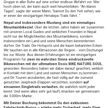
Gruppe in aller Ruhe auf eine schier endlose Abfahrt vor. Wer
hoch oben ist, der kann auch weit hinunterbiken. "An klaren
Tagen", sagte der weise Mann, "kannst Du den Yeti sehen, wie
er einen der einzigartigen Himalaya-Trails fährt..."
Nepal und insbesondere Mustang sind ein einmaliges
Mountainbikeziel
. Über die letzten Jahre haben wir zusammen
mit unseren Local Guides und wirklichen Freunden in Nepal
nicht nur die Möglichkeiten des Mountainbikens, sondern
insbesondere ein Land und seine Menschen kennenlernen
dürfen. Die Trails. Die Hotspots und die kaum bekannten Ecken.
Wir tauchen ein in alle Klimazonen der Region - vom Dschungel
bis zur Wüste. Aus diesen Erfahrungen ist ein einzigartiges
Programm für
zwei im wahrsten Sinne eindrucksvolle
Bikewochen mit der ultimativen Dosis BIKE.NATURE.SOUL.
geworden. Besonders haben wir dabei darauf geachtet, wirklich
in Kontakt mit dem Land und seinen Menschen zu kommen -
und Dir Touren anzubieten, die fast völlig auf die zumeist
genutzten Jeeptrack-Etappen verzichten, sondern
auf
einsamen Singletrails verlaufen
, die wahrlich nicht jeder
kennt. Und wenn alles sehr gut läuft, knacken wir gemeinsam
die 5.000m-Marke...
Mit Deiner Buchung bekommst Du den exklusiven
Fahrtechnik-Bonus – erlebe mehr Sicherheit, mehr Flow