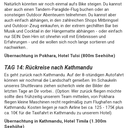
Natürlich könnten wir noch einmal aufs Bike steigen. Du kannst
aber auch einen Tandem-Paraglide-Flug buchen oder an
sonsteigen Outdoor Abenteuern teilnehmen. Du kannst aber
auch einfach abhängen, in den zahlreichen Shops Mitbringsel
und Outdoor-Zeug einkaufen, in der extrem gechillten Bar bei
Musik und Cocktail in der Hängematte abhängen - oder einfach
nur SEIN. Dein Hirn ist ohnehin voll mit Erlebnissen und
Erfahrungen - und die wollen sich noch lange sortieren und
nachwirken...
Übernachtung in Pokhara, Hotel Tulsi (800m Seehöhe)
TAG 14: Rückreise nach Kathmandu
Es geht zurück nach Kathmandu. Auf der 8-stündigen Autofahrt
können wir nochmal die Landschaft genießen. Im Schaukeln
unseres Shuttlevans ziehen sicherlich viele der Bilder der
letzten Tage an Dir vorbei... (Option: Wer zurück fliegen möchte
sollte dies frühzeitig unserem Team mitteilen, von Pokhara
fliegen kleine Maschinen recht regelmäßig zum Flughafen nach
Kathmandu. Kosten liegen je nach Airline bei ca. 125 - 175€ plus
ca. 10€ für die Taxifahrt in Kathmandu zu unserem Hotel).
Übernachtung in Kathmandu, Hotel Timila (1.300m
Seehöhe)