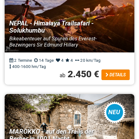
NEPAL - Himalaya Trailsafari -
Solukhumbu
Bikeabenteuer auf Spuren des Everest-
Bezwingers Sir Edmund Hillary
2 Termine
14 Tage
4
4
20 km/Tag
400-1600 hm/Tag
2.450 €
ab
DETAILS
NEU
MAROKKO - auf den Trails der
Berber in 1001 Nacht