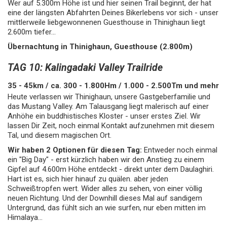
Wer auf 5.300m Höhe ist und hier seinen Trail beginnt, der hat
eine der längsten Abfahrten Deines Bikerlebens vor sich - unser
mittlerweile liebgewonnenen Guesthouse in Thinighaun liegt
2.600m tiefer...
Übernachtung in Thinighaun, Guesthouse (2.800m)
TAG 10: Kalingadaki Valley Trailride
35 - 45km / ca. 300 - 1.800Hm / 1.000 - 2.500Tm und mehr
Heute verlassen wir Thinighaun, unsere Gastgeberfamilie und
das Mustang Valley. Am Talausgang liegt malerisch auf einer
Anhöhe ein buddhistisches Kloster - unser erstes Ziel. Wir
lassen Dir Zeit, noch einmal Kontakt aufzunehmen mit diesem
Tal, und diesem magischen Ort.
Wir haben 2 Optionen für diesen Tag:
Entweder noch einmal
ein "Big Day" - erst kürzlich haben wir den Anstieg zu einem
Gipfel auf 4.600m Höhe entdeckt - direkt unter dem Daulaghiri.
Hart ist es, sich hier hinauf zu quälen. aber jeden
Schweißtropfen wert. Wider alles zu sehen, von einer völlig
neuen Richtung. Und der Downhill dieses Mal auf sandigem
Untergrund, das fühlt sich an wie surfen, nur eben mitten im
Himalaya...