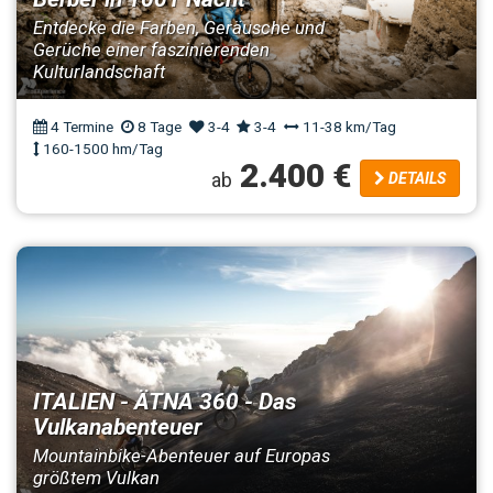
Entdecke die Farben, Geräusche und
Gerüche einer faszinierenden
Kulturlandschaft
4 Termine
8 Tage
3-4
3-4
11-38 km/Tag
160-1500 hm/Tag
2.400 €
ab
DETAILS
ITALIEN - ÄTNA 360 - Das
Vulkanabenteuer
Mountainbike-Abenteuer auf Europas
größtem Vulkan