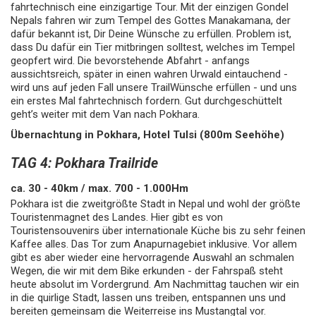
fahrtechnisch eine einzigartige Tour. Mit der einzigen Gondel
Nepals fahren wir zum Tempel des Gottes Manakamana, der
dafür bekannt ist, Dir Deine Wünsche zu erfüllen. Problem ist,
dass Du dafür ein Tier mitbringen solltest, welches im Tempel
geopfert wird. Die bevorstehende Abfahrt - anfangs
aussichtsreich, später in einen wahren Urwald eintauchend -
wird uns auf jeden Fall unsere TrailWünsche erfüllen - und uns
ein erstes Mal fahrtechnisch fordern. Gut durchgeschüttelt
geht’s weiter mit dem Van nach Pokhara.
Übernachtung in Pokhara, Hotel Tulsi (800m Seehöhe)
TAG 4: Pokhara Trailride
ca. 30 - 40km / max. 700 - 1.000Hm
Pokhara ist die zweitgrößte Stadt in Nepal und wohl der größte
Touristenmagnet des Landes. Hier gibt es von
Touristensouvenirs über internationale Küche bis zu sehr feinen
Kaffee alles. Das Tor zum Anapurnagebiet inklusive. Vor allem
gibt es aber wieder eine hervorragende Auswahl an schmalen
Wegen, die wir mit dem Bike erkunden - der Fahrspaß steht
heute absolut im Vordergrund. Am Nachmittag tauchen wir ein
in die quirlige Stadt, lassen uns treiben, entspannen uns und
bereiten gemeinsam die Weiterreise ins Mustangtal vor.