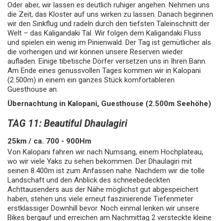
Oder aber, wir lassen es deutlich ruhiger angehen. Nehmen uns
die Zeit, das Kloster auf uns wirken zu lassen. Danach beginnen
wir den Sinkflug und radeln durch den tiefsten Taleinschnitt der
Welt – das Kaligandaki Tal. Wir folgen dem Kaligandaki Fluss
und spielen ein wenig im Pinienwald. Der Tag ist gemütlicher als
die vorherigen und wir können unsere Reserven wieder
aufladen. Einige tibetische Dörfer versetzen uns in Ihren Bann.
Am Ende eines genussvollen Tages kommen wir in Kalopani
(2.500m) in einem ein ganzes Stück komfortableren
Guesthouse an.
Übernachtung in Kalopani, Guesthouse (2.500m Seehöhe)
TAG 11: Beautiful Dhaulagiri
25km / ca. 700 - 900Hm
Von Kalopani fahren wir nach Numsang, einem Hochplateau,
wo wir viele Yaks zu sehen bekommen. Der Dhaulagiri mit
seinen 8.400m ist zum Anfassen nahe. Nachdem wir die tolle
Landschaft und den Anblick des schneebedeckten
Achttausenders aus der Nähe möglichst gut abgespeichert
haben, stehen uns viele erneut faszinierende Tiefenmeter
erstklassiger Downhill bevor. Noch einmal lenken wir unsere
Bikes bergauf und erreichen am Nachmittag 2 versteckte kleine