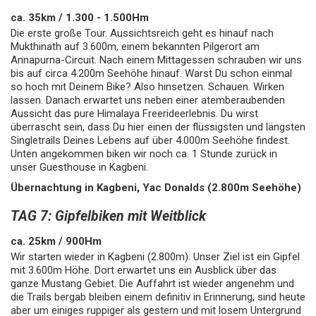
ca. 35km / 1.300 - 1.500Hm
Die erste große Tour. Aussichtsreich geht es hinauf nach
Mukthinath auf 3.600m, einem bekannten Pilgerort am
Annapurna-Circuit. Nach einem Mittagessen schrauben wir uns
bis auf circa 4.200m Seehöhe hinauf. Warst Du schon einmal
so hoch mit Deinem Bike? Also hinsetzen. Schauen. Wirken
lassen. Danach erwartet uns neben einer atemberaubenden
Aussicht das pure Himalaya Freerideerlebnis. Du wirst
überrascht sein, dass Du hier einen der flüssigsten und längsten
Singletrails Deines Lebens auf über 4.000m Seehöhe findest.
Unten angekommen biken wir noch ca. 1 Stunde zurück in
unser Guesthouse in Kagbeni.
Übernachtung in Kagbeni, Yac Donalds (2.800m Seehöhe)
TAG 7: Gipfelbiken mit Weitblick
ca. 25km / 900Hm
Wir starten wieder in Kagbeni (2.800m). Unser Ziel ist ein Gipfel
mit 3.600m Höhe. Dort erwartet uns ein Ausblick über das
ganze Mustang Gebiet. Die Auffahrt ist wieder angenehm und
die Trails bergab bleiben einem definitiv in Erinnerung, sind heute
aber um einiges ruppiger als gestern und mit losem Untergrund